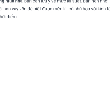
àng mua nhà
, bạn cần lưu ý về mức lãi suất. Bạn nên nhờ
hời hạn vay vốn để biết được mức lãi có phù hợp với kinh t
thời điểm.