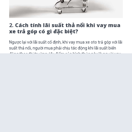
2.
Cách tính lãi suất thả nổi khi vay mua
xe trả góp có gì đặc biệt?
Ngược lại với lãi suất cố định, khi vay mua xe oto trả góp với lãi
suất thả nổi, người mua phải chịu tác động khi lãi suất biến
động theo thị trường. Ưu điểm của hình thức này là người vay
sẽ hưởng lợi khi lãi suất thị trường giảm. Tuy nhiên nếu lãi suất
tăng người vay sẽ chịu thiệt. Kỳ hạn điều chỉnh thường là 3
tháng, 6 tháng hoặc 12 tháng một lần. Ngoài ra với hình thức
này người vay sẽ khó tính toán số tiền mà mình phải đóng mỗi
tháng cho ngân hàng.
Có bao nhiêu hình thức
Bài viết liên quan:
mua xe hơi trả góp và lãi suất được tính
như thế nào?
3.
Vay mua xe trả góp trả góp 0% có thật
sự tồn tại hình thức này?
Vay mua xe trả góp
với lãi suất
0% quả thật rất hấp dẫn, tuy