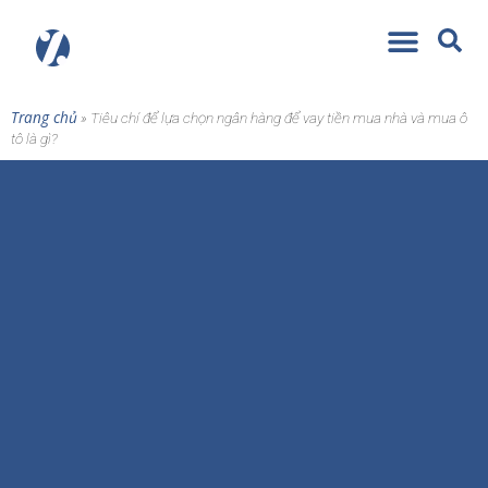
Trang chủ
»
Tiêu chí để lựa chọn ngân hàng để vay tiền mua nhà và mua ô
tô là gì?