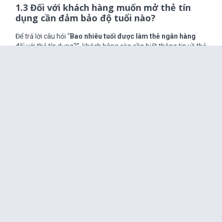
1.3 Đối với khách hàng muốn mở thẻ tín
dụng cần đảm bảo độ tuổi nào?
Để trả lời câu hỏi “
Bao nhiêu tuổi được làm thẻ ngân hàng
đối với thẻ tín dụng?”, khách hàng còn cần biết thông tin về thẻ
chính, thẻ phụ và có thể là cả chứng minh thu nhập. Đối với
khách hàng đủ 18 tuổi trở lên có thể mở thẻ chính hoặc thẻ
phụ. Tuy nhiên một số ngân hàng sẽ yêu cầu bạn chứng minh
thêm về thu nhập trước khi mở thẻ. Đối với khách hàng cá
nhân tuổi từ 15 đến 18, được phép đăng ký mở thẻ tín dụng
phụ.
Trong đó:
Thẻ thấu chi là thẻ được ngân hàng cho phép ứng tiền
để chi tiêu trong trường hợp tài khoản không có sẵn
tiền.
Thẻ phụ là loại thẻ do thẻ chính đăng ký phát hành cho
con cái hoặc người thân.